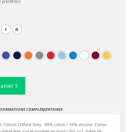
prérétréci.
S
XL
panier
NFORMATIONS COMPLÉMENTAIRES
n. Coloris Oxford Grey : 90% coton / 10% viscose. Coton
confortable. Col et poignet en bord-côte 1x1. Patte de