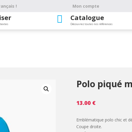
ançais !
Mon compte
iser
Catalogue

 textes
Découvrez toutes nos références
Polo piqué 
13.00
€
Emblématique polo chic et d
Coupe droite.