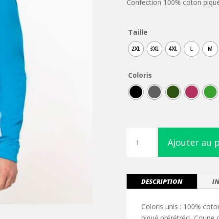
Confection 100% coton piqué 
Taille
2XL
3XL
4XL
L
M
Coloris
quantité
Ajouter au 
de
Polo
piqué
manches
DESCRIPTION
I
longues
homme
Coloris unis : 100% coto
piqué prérétréci. Coupe 