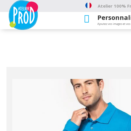
Atelier 100% Fr
Personnal

Ajoutez vos images et vos