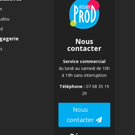
n
udou
id
gagerie
Nous
contacter
cs
Service commercial
du lundi au samedi de 10h
à 19h sans interruption
Téléphone :
07 68 35 19
29
Nous
contacter