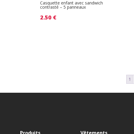
Casquette enfant avec sandwich
contrasté – 5 panneaux
2.50
€
1
Produits
Vêtements