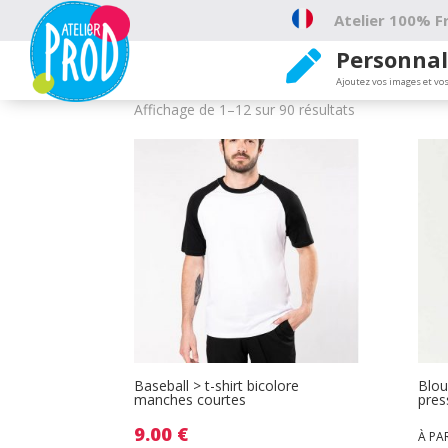
Atelier 100% Fr
Personnal

Rouge
Ajoutez vos images et vos
Affichage de 1–12 sur 90 résultats
Baseball > t-shirt bicolore
Blou
manches courtes
pre
9.00
€
À PA