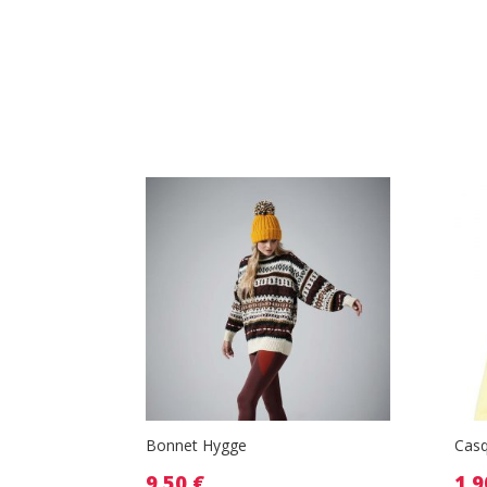
Bonnet Hygge
Casq
9.50
€
1.