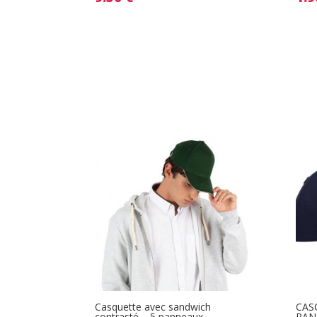
Casquette avec sandwich
CAS
contrasté – 5 panneaux
PAN