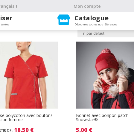
ançais !
Mon compte
iser
Catalogue

 textes
Découvrez toutes nos références
se polycoton avec boutons-
Bonnet avec ponpon patch
ssion femme
Snowstar®
18.50
€
5.00
€
RTIR DE
: