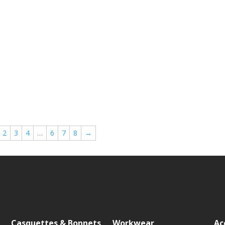
2
3
4
…
6
7
8
→
Casquettes & Bonnets
Workwear
Ac