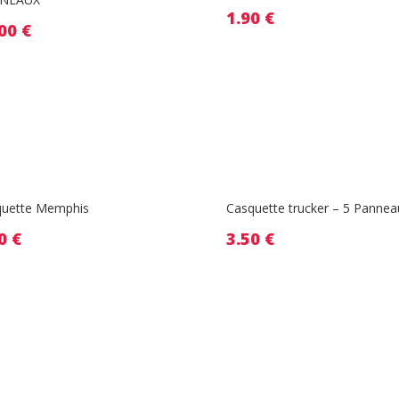
1.90
€
.00
€
quette Memphis
Casquette trucker – 5 Pannea
50
€
3.50
€