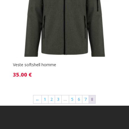
Veste softshell homme
35.00
€
←
1
2
3
…
5
6
7
8