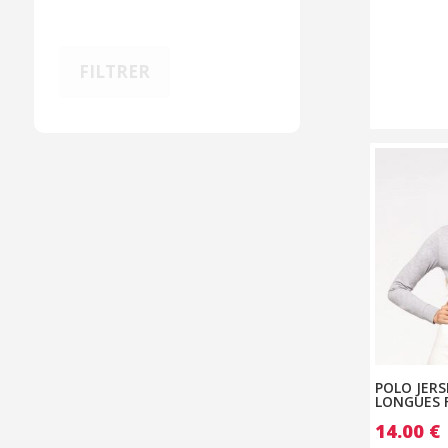
FILTRER
POLO JER
LONGUES 
14.00
€