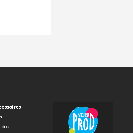
cessoires
n
udou