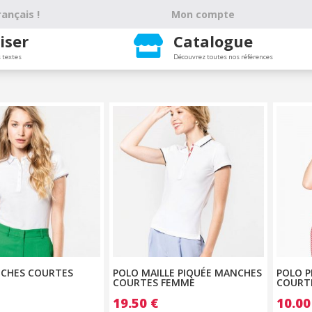
ançais !
Mon compte
iser
Catalogue

 textes
Découvrez toutes nos références
CHES COURTES
POLO MAILLE PIQUÉE MANCHES
POLO 
COURTES FEMME
COURT
19.50
€
10.0