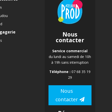
n
udou
id
gagerie
Nous
contacter
cs
Service commercial
du lundi au samedi de 10h
à 19h sans interruption
Téléphone :
07 68 35 19
29
Nous
contacter