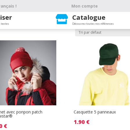
ançais !
Mon compte
iser
Catalogue

 textes
Découvrez toutes nos références
et avec ponpon patch
Casquette 5 panneaux
wstar®
1.90
€
00
€