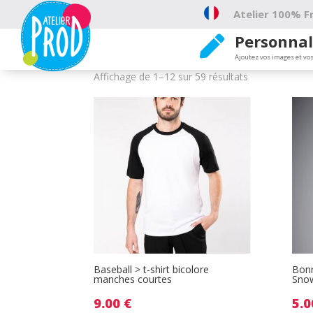
Atelier 100% Fr
Personnal

Vert
Ajoutez vos images et vos
Affichage de 1–12 sur 59 résultats
Baseball > t-shirt bicolore
Bonn
manches courtes
Sno
9.00
€
5.