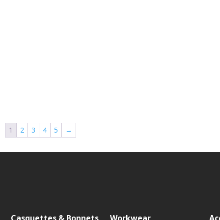
1
2
3
4
5
→
Casquettes & Bonnets
Workwear
Ac