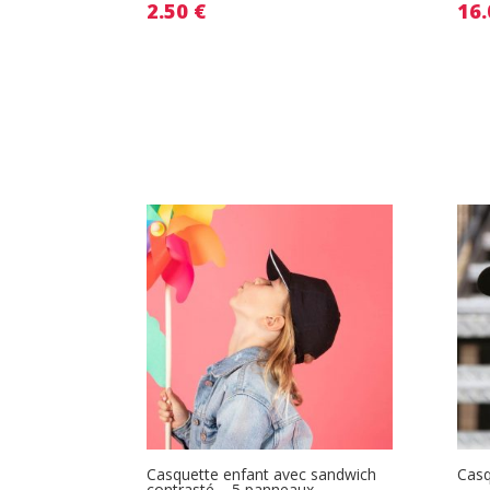
2.50
€
16
Casquette enfant avec sandwich
Cas
contrasté – 5 panneaux