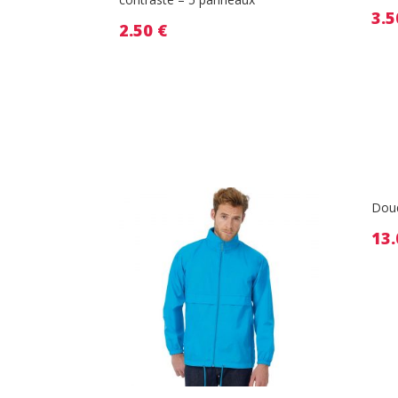
3.
2.50
€
Doud
13