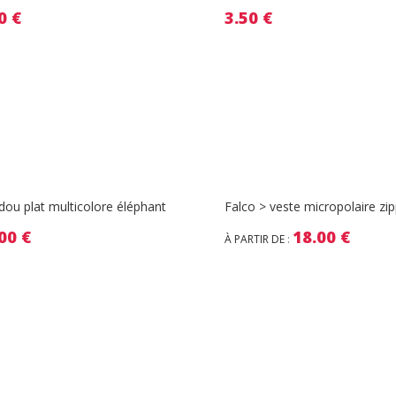
50
€
3.50
€
ou plat multicolore éléphant
Falco > veste micropolaire zi
.00
€
18.00
€
À PARTIR DE
: