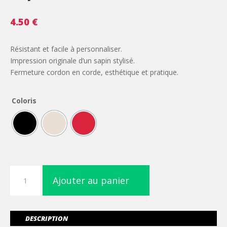
4.50
€
Résistant et facile à personnaliser.
Impression originale d’un sapin stylisé.
Fermeture cordon en corde, esthétique et pratique.
Coloris
quantité
Ajouter au panier
de
Sac
coton
à
DESCRIPTION