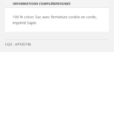
cordon
INFORMATIONS COMPLÉMENTAIRES
motif
sapin
100 % coton. Sac avec fermeture cordon en corde,
imprimé Sapin.
UGS :
APKI0746