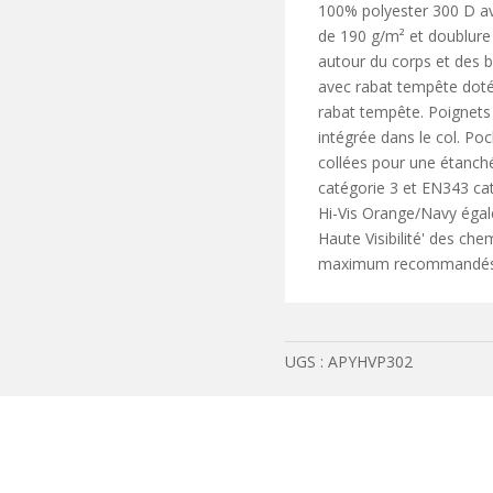
100% polyester 300 D a
visibilité
de 190 g/m² et doublure
autour du corps et des br
avec rabat tempête doté
rabat tempête. Poignets
intégrée dans le col. Poc
collées pour une étanch
catégorie 3 et EN343 cat.
Hi-Vis Orange/Navy égal
Haute Visibilité' des ch
maximum recommandés. L
UGS :
APYHVP302