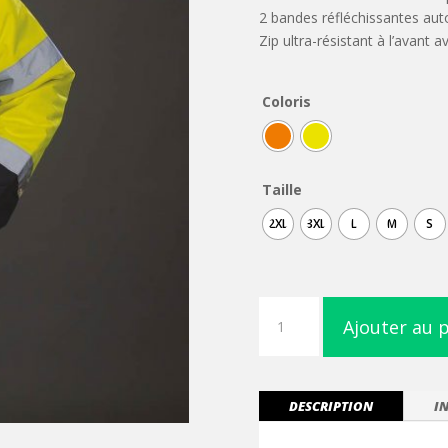
2 bandes réfléchissantes aut
Zip ultra-résistant à l’avant
Coloris
Taille
2XL
3XL
L
M
S
quantité
Ajouter au 
de
Veste
de
sécurité
DESCRIPTION
I
bicolore
haute