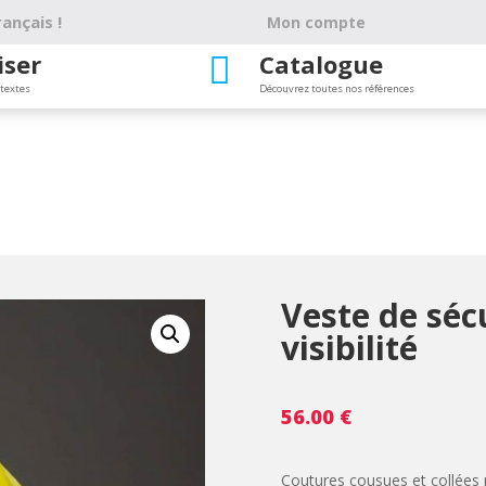
ançais !
Mon compte
iser
Catalogue

 textes
Découvrez toutes nos références
Veste de séc
visibilité
56.00
€
Coutures cousues et collées 