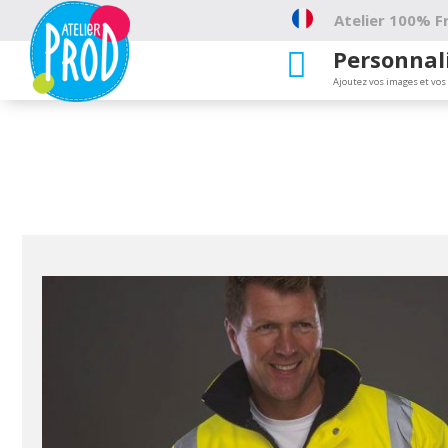
Atelier 100% Fr
Personnal

Ajoutez vos images et vos