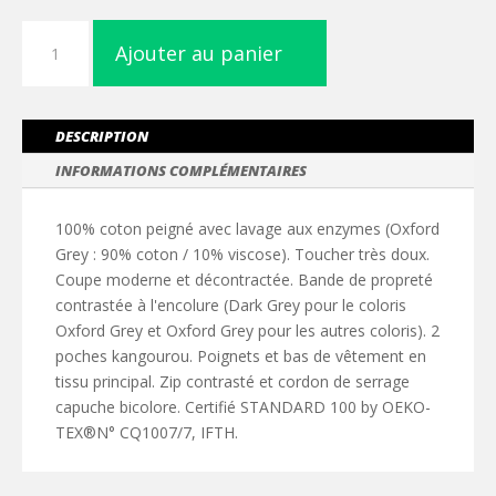
quantité
Ajouter au panier
de
Veste
coton
légère
DESCRIPTION
à
INFORMATIONS COMPLÉMENTAIRES
capuche
100% coton peigné avec lavage aux enzymes (Oxford
Grey : 90% coton / 10% viscose). Toucher très doux.
Coupe moderne et décontractée. Bande de propreté
contrastée à l'encolure (Dark Grey pour le coloris
Oxford Grey et Oxford Grey pour les autres coloris). 2
poches kangourou. Poignets et bas de vêtement en
tissu principal. Zip contrasté et cordon de serrage
capuche bicolore. Certifié STANDARD 100 by OEKO-
TEX®N° CQ1007/7, IFTH.