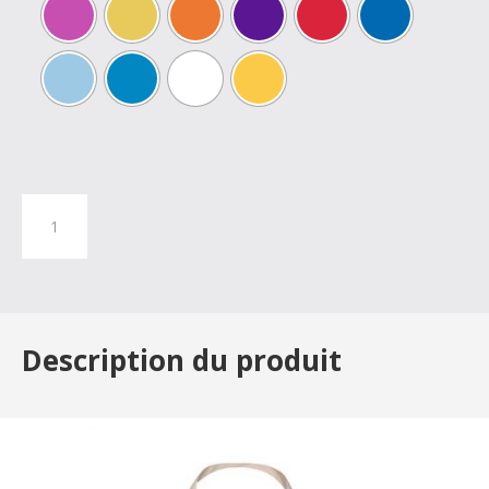
quantité
de
Tablier
polycoton
avec
poche
Description du produit