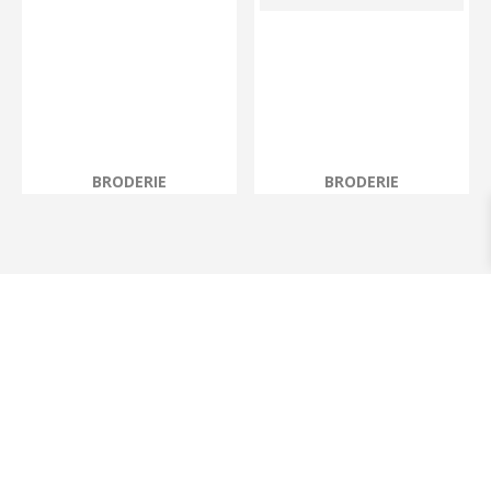
BRODERIE
BRODERIE
Les plus recherchés
Tee-Shirt Homme personnalisable