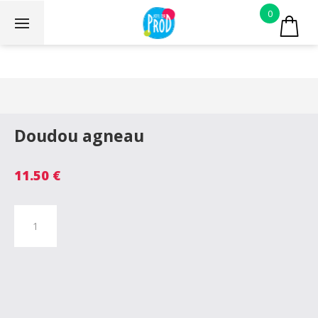
0
Doudou agneau
11.50
€
quantité
de
Doudou
agneau