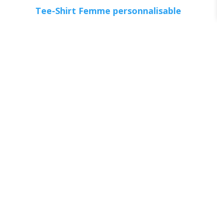
Tee-Shirt Femme personnalisable
Bonnet personnalisable
Tee-Shirt Enfant personnalisable
Tablier personnalisable
Les avantages Atelier Prod