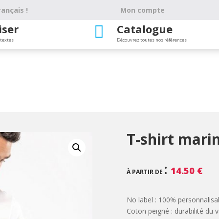
ançais !
Mon compte
iser
Catalogue

 textes
Découvrez toutes nos références
T-shirt mari
:
14.50
€
À PARTIR DE
No label : 100% personnalisa
Coton peigné : durabilité du