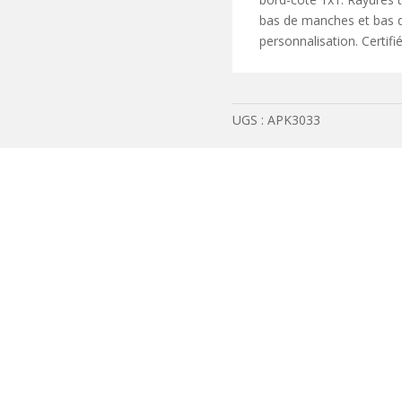
homme
bas de manches et bas de
personnalisation. Cert
UGS :
APK3033