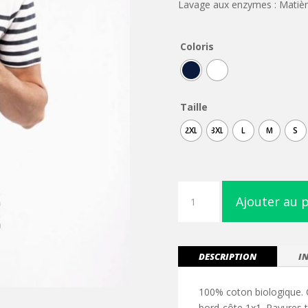
Lavage aux enzymes : Matièr
Coloris
Taille
2XL
3XL
L
M
S
quantité
Ajouter au 
de
T-
shirt
marin
DESCRIPTION
I
col
rond
100% coton biologique. 
Bio
bord-côte 1x1. Rayures tr