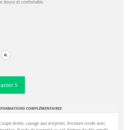
e douce et confortable.
XL
panier
NFORMATIONS COMPLÉMENTAIRES
Coupe droite. Lavage aux enzymes. Encolure ronde avec
icotées. Bande de propreté au col. Finition double aiguille