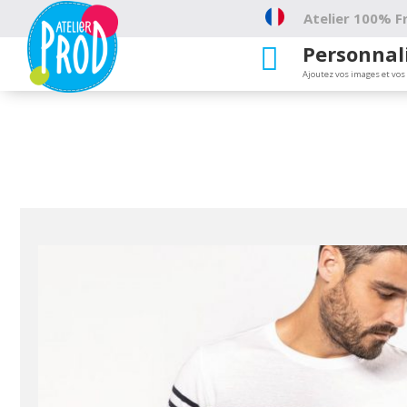
Atelier 100% Fr
Personnal

Ajoutez vos images et vos