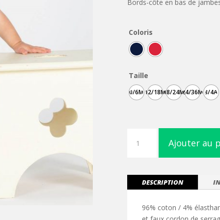
Bords-côte en bas de jambe
Coloris
Taille
0/6M
12/18M
18/24M
24/36M
3/4A
quantité
Ajouter au 
de
Pantalon
de
pyjama
DESCRIPTION
I
96% coton / 4% élasthann
et faux cordon de serrag