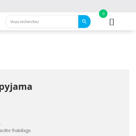
0
 pyjama
.
cilite l’habillage.