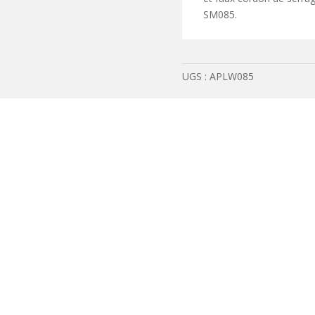
SM085.
UGS :
APLW085