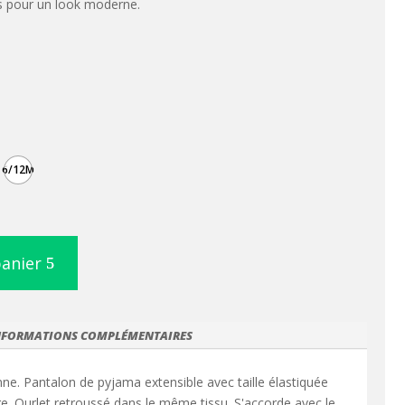
s pour un look moderne.
6/12M
panier
NFORMATIONS COMPLÉMENTAIRES
e. Pantalon de pyjama extensible avec taille élastiquée
e. Ourlet retroussé dans le même tissu. S'accorde avec le