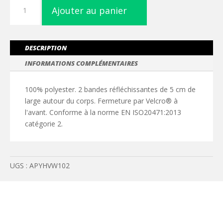
quantité
Ajouter au panier
de
Gilet
à
2
DESCRIPTION
bandes
INFORMATIONS COMPLÉMENTAIRES
haute
visibilité
100% polyester. 2 bandes réfléchissantes de 5 cm de
large autour du corps. Fermeture par Velcro® à
l'avant. Conforme à la norme EN ISO20471:2013
catégorie 2.
UGS :
APYHVW102