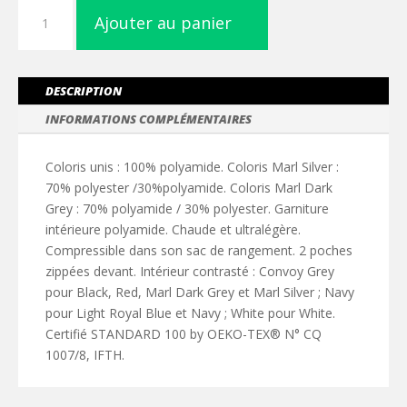
quantité
Ajouter au panier
de
Doudoune
légère
sans
DESCRIPTION
manches
INFORMATIONS COMPLÉMENTAIRES
femme
Coloris unis : 100% polyamide. Coloris Marl Silver :
70% polyester /30%polyamide. Coloris Marl Dark
Grey : 70% polyamide / 30% polyester. Garniture
intérieure polyamide. Chaude et ultralégère.
Compressible dans son sac de rangement. 2 poches
zippées devant. Intérieur contrasté : Convoy Grey
pour Black, Red, Marl Dark Grey et Marl Silver ; Navy
pour Light Royal Blue et Navy ; White pour White.
Certifié STANDARD 100 by OEKO-TEX® N° CQ
1007/8, IFTH.