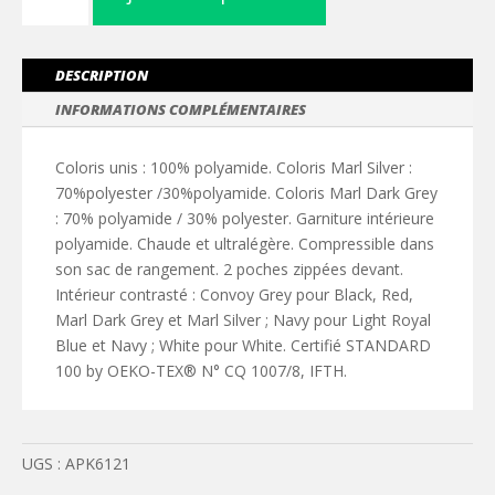
Doudoune
légère
femme
DESCRIPTION
INFORMATIONS COMPLÉMENTAIRES
Coloris unis : 100% polyamide. Coloris Marl Silver :
70%polyester /30%polyamide. Coloris Marl Dark Grey
: 70% polyamide / 30% polyester. Garniture intérieure
polyamide. Chaude et ultralégère. Compressible dans
son sac de rangement. 2 poches zippées devant.
Intérieur contrasté : Convoy Grey pour Black, Red,
Marl Dark Grey et Marl Silver ; Navy pour Light Royal
Blue et Navy ; White pour White. Certifié STANDARD
100 by OEKO-TEX® N° CQ 1007/8, IFTH.
UGS :
APK6121