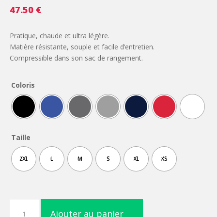
47.50
€
Pratique, chaude et ultra légère.
Matière résistante, souple et facile d’entretien.
Compressible dans son sac de rangement.
Coloris
Taille
2XL
L
M
S
XL
XS
quantité
Ajouter au panier
de