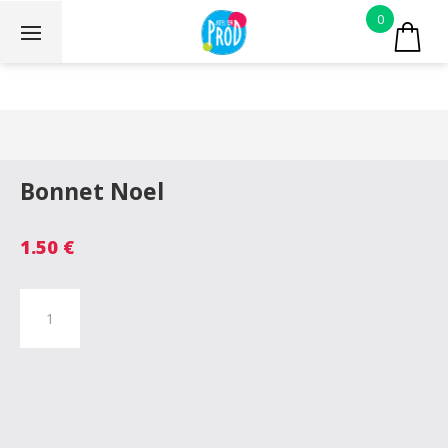
0
Bonnet Noel
1.50
€
quantité
de
Bonnet
Noel