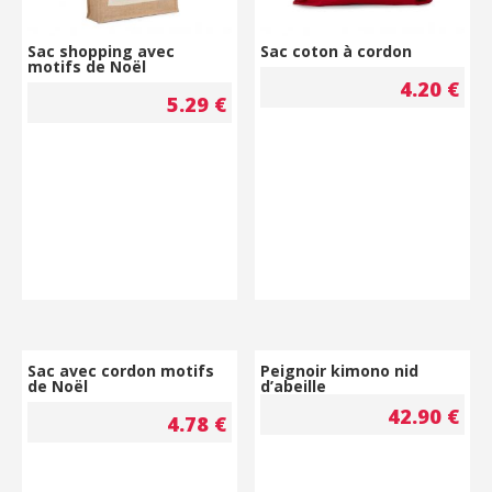
Sac shopping avec
Sac coton à cordon
motifs de Noël
4.20
€
5.29
€
Sac avec cordon motifs
Peignoir kimono nid
de Noël
d’abeille
42.90
€
4.78
€