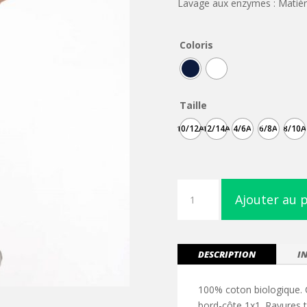
Lavage aux enzymes : Matièr
Coloris
Taille
10/12A
12/14A
4/6A
6/8A
8/10A
quantité
Ajouter au 
de
T-
shirt
marin
DESCRIPTION
I
col
rond
100% coton biologique. 
Bio
bord-côte 1x1. Rayures tr