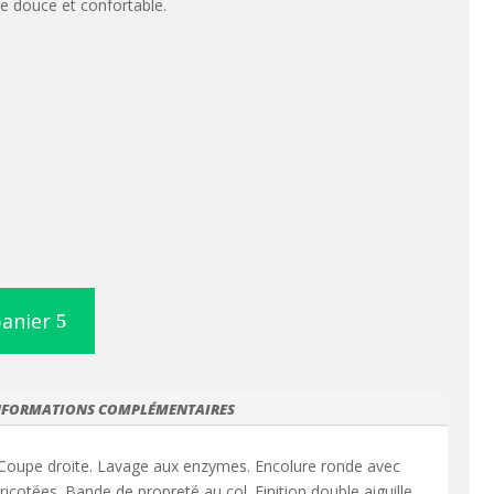
e douce et confortable.
panier
NFORMATIONS COMPLÉMENTAIRES
Coupe droite. Lavage aux enzymes. Encolure ronde avec
icotées. Bande de propreté au col. Finition double aiguille