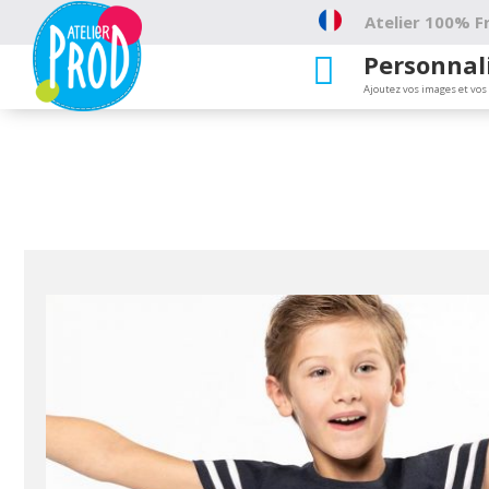
Atelier 100% Fr
Personnal

Ajoutez vos images et vos