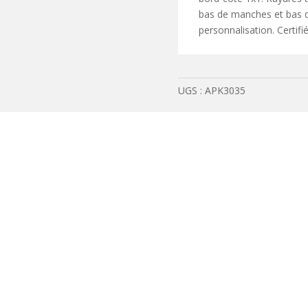
enfant
bas de manches et bas de
personnalisation. Cert
UGS :
APK3035