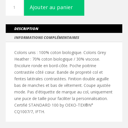
quantité
Ajouter au panier
de
T-
shirt
coton
DESCRIPTION
Bio
INFORMATIONS COMPLÉMENTAIRES
avec
poche
Coloris unis : 100% coton biologique. Coloris Grey
Heather : 70% coton biologique / 30% viscose.
Encolure ronde en bord-côte. Poche poitrine
contrastée côté cœur. Bande de propreté col et
fentes latérales contrastées. Finition double aiguille
bas de manches et bas de vêtement. Coupe ajustée
mode. Pas d'étiquette de marque au col, uniquement
une puce de taille pour faciliter la personnalisation.
Certifié STANDARD 100 by OEKO-TEX®N°
CQ1007/7, IFTH.