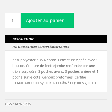
quantité
Ajouter au panier
de
Pantalon
de
travail
DESCRIPTION
multipoches
INFORMATIONS COMPLÉMENTAIRES
homme
65% polyester / 35% coton. Fermeture zippée avec 1
bouton. Couture de l’entrejambe renforcée par une
triple surpiqûre. 3 poches avant, 3 poches arrière et 1
poche sur le côté. Genoux préformés. Certifié
STANDARD 100 by OEKO-TEX®N° CQ1007/7, IFTH.
UGS :
APWK795