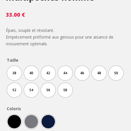
33.00
€
Épais, souple et résistant.
Empiècement préformé aux genoux pour une aisance de
mouvement optimale.
Taille
38
40
42
44
46
48
50
52
54
56
58
Coloris