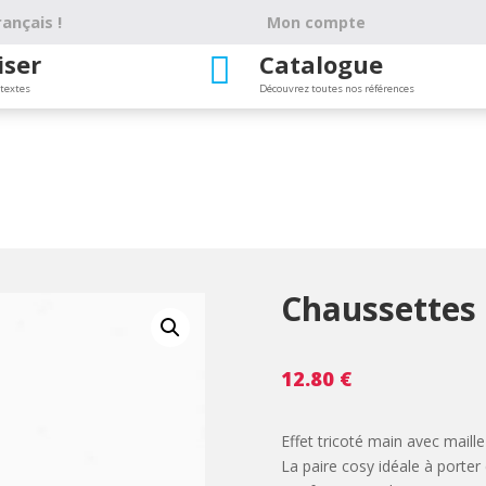
ançais !
Mon compte
iser
Catalogue

 textes
Découvrez toutes nos références
Chaussettes
12.80
€
Effet tricoté main avec maill
La paire cosy idéale à porter 