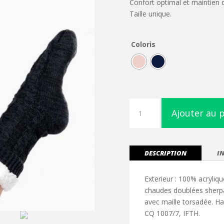
Confort optimal et maintien d
Taille unique.
Coloris
quantité
Ajouter au 
de
Chaussettes
lounge
doublées
DESCRIPTION
I
sherpa
Exterieur : 100% acryliqu
chaudes doublées sherpa.
avec maille torsadée. 
CQ 1007/7, IFTH.