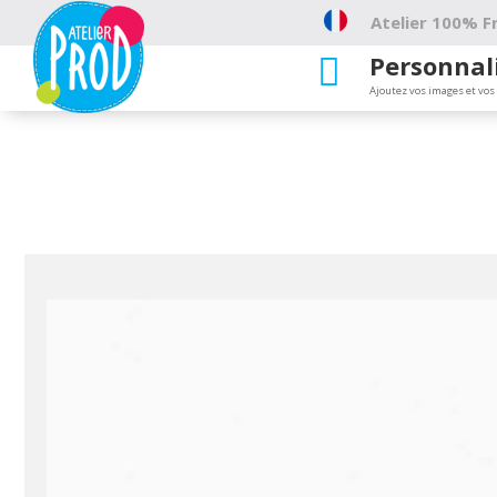
Atelier 100% Fr
Personnal

Ajoutez vos images et vos