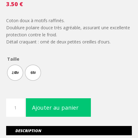
3.50
€
Coton doux à motifs raffinés.
Doublure polaire douce très agréable, assurant une excellente
protection contre le froid.
Détail craquant : orné de deux petites oreilles d’ours.
Taille
24M
6M
quantité
Ajouter au panier
de
Bonnet
pour
bébé
DESCRIPTION