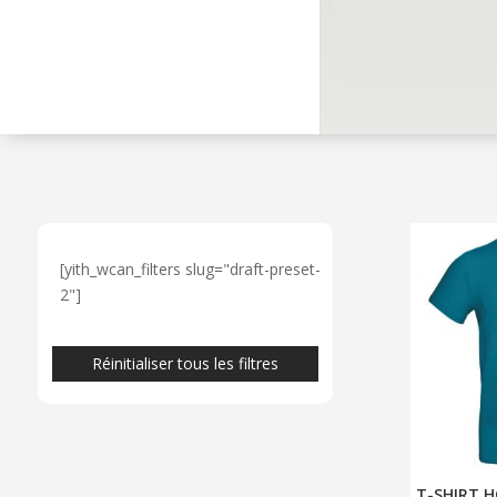
[yith_wcan_filters slug="draft-preset-
2"]
Réinitialiser tous les filtres
T-SHIRT 