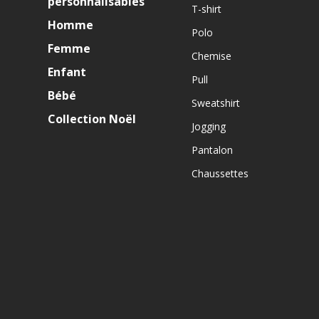
personnalisables
T-shirt
Homme
Polo
Femme
Chemise
Enfant
Pull
Bébé
Sweatshirt
Collection Noël
Jogging
Pantalon
Chaussettes