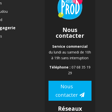
n
udou
id
gagerie
Nous
contacter
cs
Service commercial
du lundi au samedi de 10h
à 19h sans interruption
Téléphone :
07 68 35 19
29
Nous
contacter
Réseaux