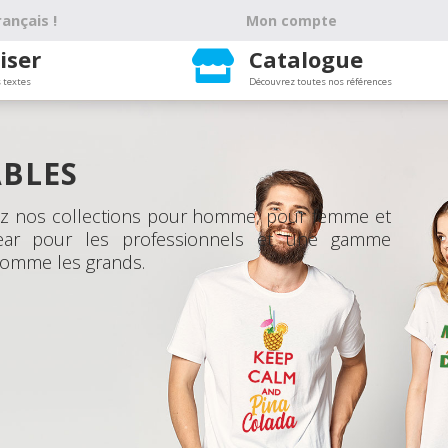
ançais !
Mon compte
iser
Catalogue

 textes
Découvrez toutes nos références
BLES
vez nos collections pour homme, pour femme et
ear pour les professionnels et une gamme
 comme les grands.